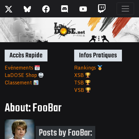
Accès Rapide
Infos Pratiques
Evénements
Rankings
LaDOSE Shop
XSB
Classement
TSB
VSB
About: FooBar
Posts by FooBar: