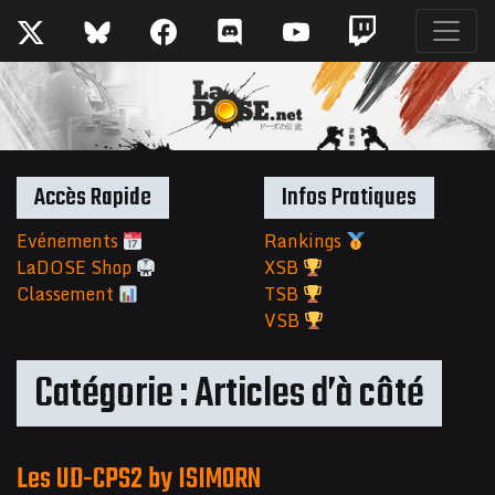
Accès Rapide
Infos Pratiques
Evénements
Rankings
LaDOSE Shop
XSB
Classement
TSB
VSB
Catégorie :
Articles d’à côté
Les UD-CPS2 by ISIMORN