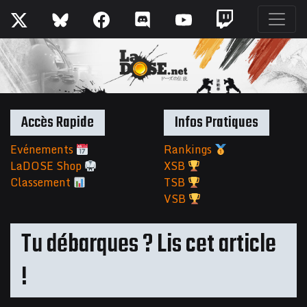
Accès Rapide
Infos Pratiques
Evénements
Rankings
LaDOSE Shop
XSB
Classement
TSB
VSB
Tu débarques ? Lis cet article
!