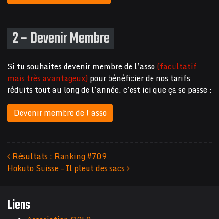
2 – Devenir Membre
Si tu souhaites devenir membre de l’asso
(facultatif
mais très avantageux)
pour bénéficier de nos tarifs
réduits tout au long de l’année, c’est ici que ça se passe :
Devenir membre de l’asso
Résultats : Ranking #709
Hokuto Suisse – Il pleut des sacs
Navigation des articles
Liens