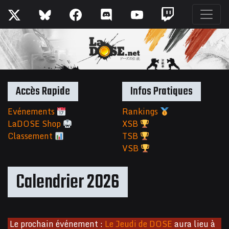
Accès Rapide
Infos Pratiques
Evénements
Rankings
LaDOSE Shop
XSB
Classement
TSB
VSB
Calendrier 2026
Le prochain événement :
Le Jeudi de DOSE
aura lieu à