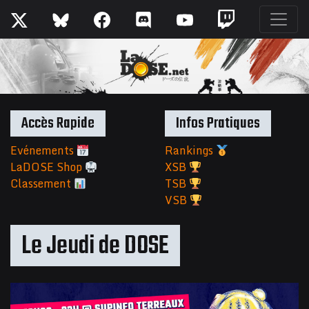
Accès Rapide
Infos Pratiques
Evénements
Rankings
LaDOSE Shop
XSB
Classement
TSB
VSB
Le Jeudi de DOSE