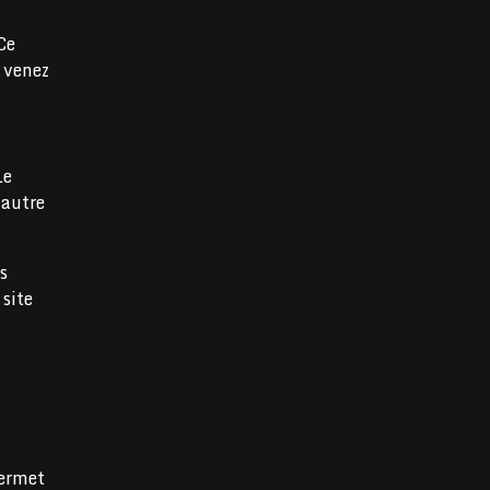
Ce
 venez
Le
 autre
s
 site
permet