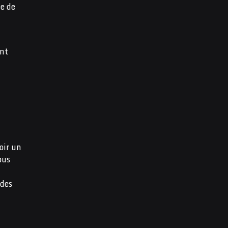
le de
ent
oir un
ous
 des