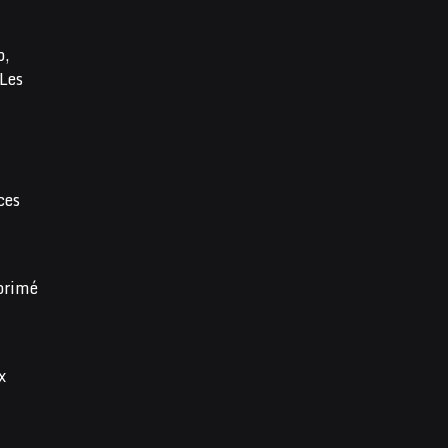
b,
 Les
ces
pprimé
x