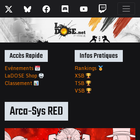
Accès Rapide
Infos Pratiques
Evénements
Rankings
LaDOSE Shop
XSB
Classement
TSB
VSB
Arca-Sys RED