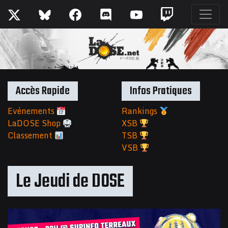
Accès Rapide
Infos Pratiques
Evénements
Rankings
LaDOSE Shop
XSB
Classement
TSB
VSB
Le Jeudi de DOSE