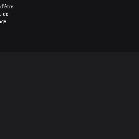
d'être
u de
age.