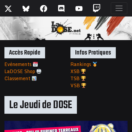
Accès Rapide
Infos Pratiques
Evénements
Rankings
LaDOSE Shop
XSB
Classement
TSB
VSB
Le Jeudi de DOSE