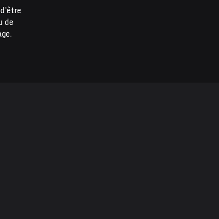
d'être
u de
age.