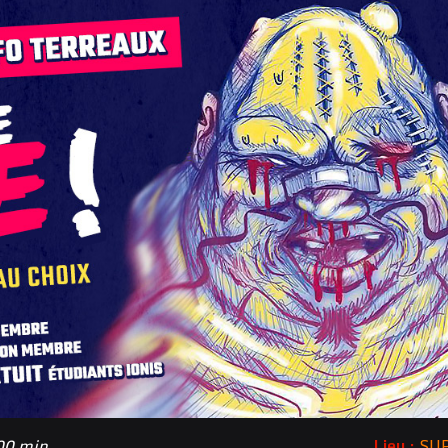
 00 min
Lieu :
SU