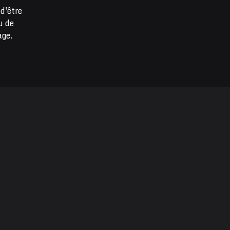
d'être
u de
age.