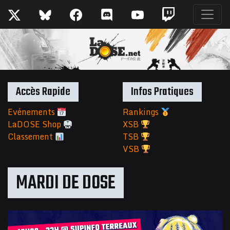
Accès Rapide
Infos Pratiques
Evénements
Rankings
LaDOSE Shop
XSB
Classement
TSB
VSB
MARDI DE DOSE