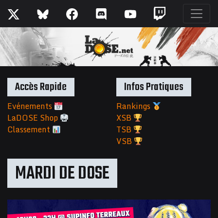
Accès Rapide
Infos Pratiques
Evénements
Rankings
LaDOSE Shop
XSB
Classement
TSB
VSB
MARDI DE DOSE