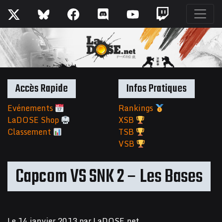
Accès Rapide
Infos Pratiques
Evénements
Rankings
LaDOSE Shop
XSB
Classement
TSB
VSB
Capcom VS SNK 2 – Les Bases
Le
14 janvier 2013
par
LaDOSE.net