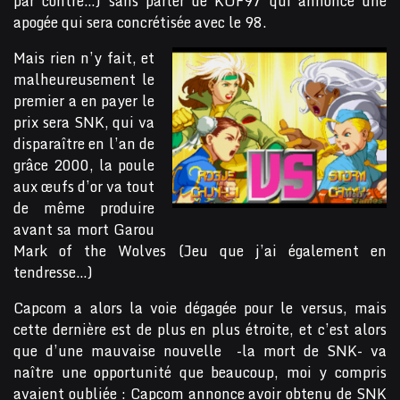
par contre…) sans parler de KOF97 qui annonce une
apogée qui sera concrétisée avec le 98.
Mais rien n’y fait, et
malheureusement le
premier a en payer le
prix sera SNK, qui va
disparaître en l’an de
grâce 2000, la poule
aux œufs d’or va tout
de même produire
avant sa mort Garou
Mark of the Wolves (Jeu que j’ai également en
tendresse…)
Capcom a alors la voie dégagée pour le versus, mais
cette dernière est de plus en plus étroite, et c’est alors
que d’une mauvaise nouvelle -la mort de SNK- va
naître une opportunité que beaucoup, moi y compris
avaient oubliée : Capcom annonce avoir obtenu de SNK