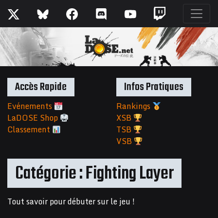
Accès Rapide
Infos Pratiques
Evénements
Rankings
LaDOSE Shop
XSB
Classement
TSB
VSB
Catégorie :
Fighting Layer
Tout savoir pour débuter sur le jeu !