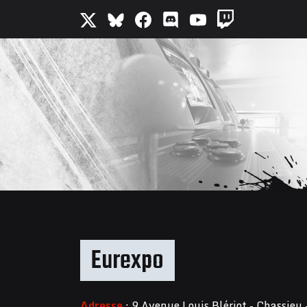
Eurexpo
Adresse
: 9 Avenue Louis Blériot - Chassieu