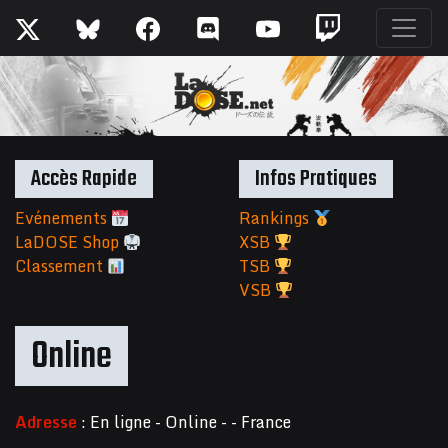
Accès Rapide
Infos Pratiques
Evénements
Rankings
LaDOSE Shop
XSB
Classement
TSB
VSB
Online
Adresse
: En ligne - Online - - France