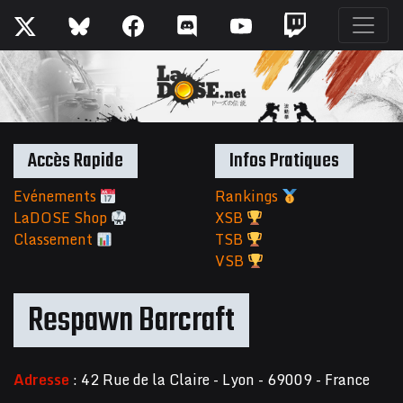
Accès Rapide
Infos Pratiques
Evénements
Rankings
LaDOSE Shop
XSB
Classement
TSB
VSB
Respawn Barcraft
Adresse
: 42 Rue de la Claire - Lyon - 69009 - France