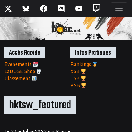
Accès Rapide
Infos Pratiques
Evénements
Rankings
LaDOSE Shop
XSB
Classement
TSB
VSB
hktsw_featured
Le
30 octobre 2023
par
Kiouze