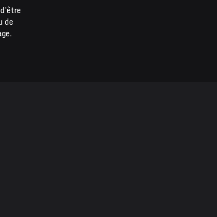
d'être
u de
age.