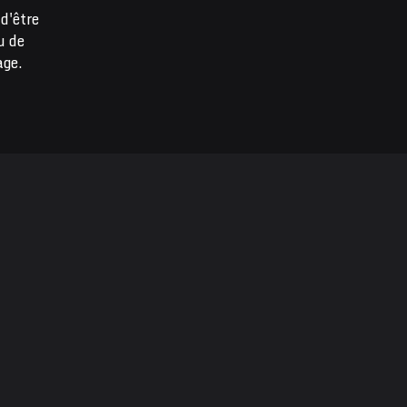
d'être
u de
age.