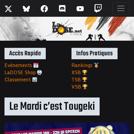
Accès Rapide
Infos Pratiques
Evénements
Rankings
LaDOSE Shop
XSB
Classement
TSB
VSB
Le Mardi c’est Tougeki