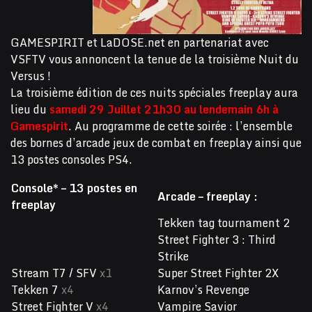
GAMESPIRIT et LaDOSE.net en partenariat avec
VSFTV vous annoncent la tenue de la troisième Nuit du
Versus !
La troisième édition de ces nuits spéciales freeplay aura
lieu du
samedi 29 Juillet 21h30 au lendemain 6h à
Gamespirit
. Au programme de cette soirée : l’ensemble
des bornes d’arcade jeux de combat en freeplay ainsi que
13 postes consoles PS4.
Console* – 13 postes en
Arcade – freeplay :
freeplay
Tekken tag tournament 2
Street Fighter 3 : Third
Strike
Stream T7 / SFV
x1
Super Street Fighter 2X
Tekken 7
x4
Karnov’s Revenge
Street Fighter V
x4
Vampire Savior