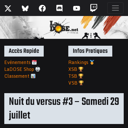
Accès Rapide
Infos Pratiques
Evénements
Rankings
LaDOSE Shop
XSB
Classement
TSB
VSB
Nuit du versus #3 – Samedi 29
juillet