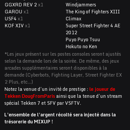
GGXRD REV 2
x1
Windjammers
GAROU
x1
The King of Fighters XIII
USF4
x1
Climax
KOF XIV
x1
Super Street Fighter 4 AE
2012
Puyo Puyo Tsuu
Hokuto no Ken
*Les jeux présent sur les postes consoles seront ajustés
selon la demande lors de la soirée. De même, des jeux
arcades supplémentaires seront disponibles à la
demande (Cyberbots, Fighting Layer, Street Fighter EX
2 Plus, etc…)
Notez la venue d’un invité de prestige :
le joueur de
Tekken DougFromParis
ainsi que la tenue d’un stream
spécial Tekken 7 et SFV par VSFTV.
L’ensemble de l’argent récolté sera injecté dans la
trésorerie du MIXUP !