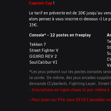
Capcom Cup
!
Le tarif en prévente est de 10€ jusqu’au ve
alors pensez à vous inscrire ci-dessous =) Le p
15€.
Console* – 12 postes en freeplay
Ar
Te
Tekken 7
St
Street Fighter V
Su
GGXRD REV 2
C
SoulCalibur VI
Va
*Les jeux présent sur les postes consoles ser
la soirée. De même, des jeux arcades supplém
demande (Cyberbots, Fighting Layer, Street 
– Inscriptions en ligne closes le jour même à
– Pour jouer sur PS4 vous DEVEZ posséder vot