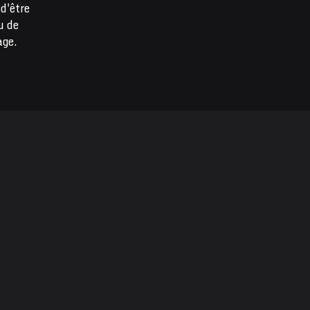
d'être
u de
age.