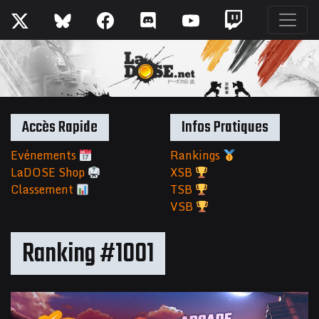
Accès Rapide
Infos Pratiques
Evénements
Rankings
LaDOSE Shop
XSB
Classement
TSB
VSB
Ranking #1001