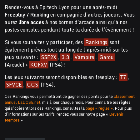
Rendez-vous à Epitech Lyon pour une après-midi
Freeplay / Ranking
en compagnie d’autres joueurs. Vous
aurez
libre accès
à nos bornes d’arcade ainsi qu’à nos
postes consoles pendant toute la durée de l’événement !
Si vous souhaitez y participer, des
Rankings
sont
également prévus tout au long de l’après-midi sur les
jeux suivants :
SSF2X
,
3.3
,
Vampire
,
Garou
(Arcade) +
KOFXV
(PS4) !
Les jeux suivants seront disponibles en freeplay :
T7
,
SFVCE
,
GGS
(PS4).
Ces Rankings vous permettront de gagner des points pour le
classement
annuel LaDOSE.net
, mis à jour chaque mois. Pour connaître les règles
qui s’opèrent lors des Rankings, consultez la
page « règles »
. Pour plus
d’informations sur les tarifs, rendez vous sur notre page «
Devenir
Membre
»