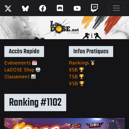
Accès Rapide
Infos Pratiques
Evénements
Rankings
LaDOSE Shop
XSB
Classement
TSB
VSB
Ranking #1102