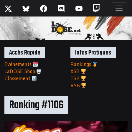
Accès Rapide
Infos Pratiques
Evénements
Rankings
LaDOSE Shop
XSB
Classement
TSB
VSB
Ranking #1106