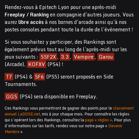
Rendez-vous à Epitech Lyon pour une après-midi
Freeplay / Ranking
en compagnie d’autres joueurs. Vous
aurez
libre accès
à nos bornes d’arcade ainsi qu’à nos
postes consoles pendant toute la durée de l’événement !
Si vous souhaitez y participer, des Rankings sont
également prévus tout au long de l’après-midi sur les
jeux suivants :
SSF2X
,
3.3
,
Vampire
,
Garou
(Arcade),
KOFXV
(PS4) !
T7
(PS4) &
SF6
(PS5) seront proposés en Side
Tournaments.
GGS
(PS4) sera disponible en Freeplay.
Ces Rankings vous permettront de gagner des points pour le
classement
annuel LaDOSE.net
, mis à jour chaque mois. Pour connaître les règles
qui s’opèrent lors des Rankings, consultez la
page « règles »
. Pour plus
d’informations sur les tarifs, rendez vous sur notre page «
Devenir
Membre
»