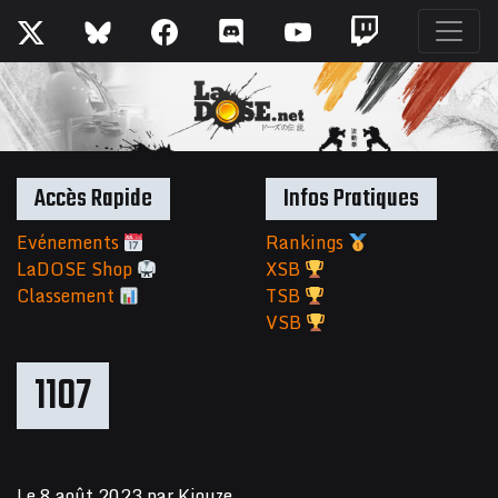
Accès Rapide
Infos Pratiques
Evénements
Rankings
LaDOSE Shop
XSB
Classement
TSB
VSB
1107
Le
8 août 2023
par
Kiouze