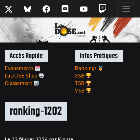
Accès Rapide
Infos Pratiques
Evénements
Rankings
LaDOSE Shop
XSB
Classement
TSB
VSB
ranking-1202
Le
13 février 2024
par
Kiouze