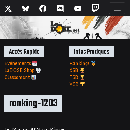
Accès Rapide
Infos Pratiques
Evénements
Rankings
LaDOSE Shop
XSB
Classement
TSB
VSB
ranking-1203
Le
18 mars 2024
par
Kiouze