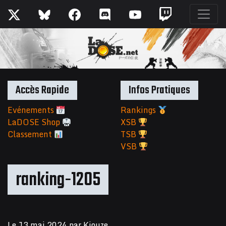
Accès Rapide
Infos Pratiques
Evénements
Rankings
LaDOSE Shop
XSB
Classement
TSB
VSB
ranking-1205
Le
13 mai 2024
par
Kiouze