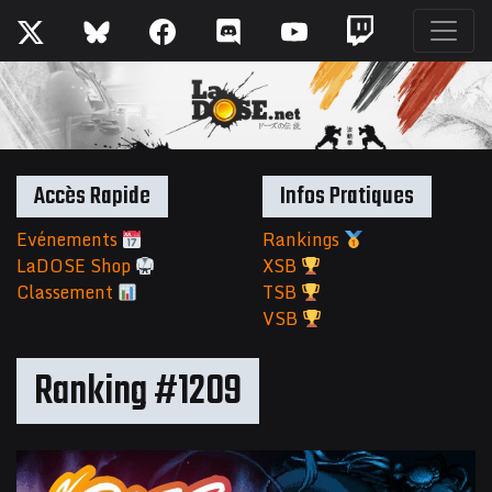
Accès Rapide
Infos Pratiques
Evénements
Rankings
LaDOSE Shop
XSB
Classement
TSB
VSB
Ranking #1209