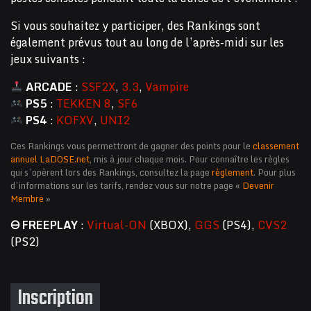
Si vous souhaitez y participer, des Rankings sont
également prévus tout au long de l’après-midi sur les
jeux suivants :
ARCADE
:
SSF2X
,
3.3
,
Vampire
PS5
:
TEKKEN 8
,
SF6
PS4
:
KOFXV
,
UNI2
Ces Rankings vous permettront de gagner des points pour le
classement
annuel LaDOSE.net
, mis à jour chaque mois. Pour connaître les règles
qui s’opèrent lors des Rankings, consultez la page
règlement
. Pour plus
d’informations sur les tarifs, rendez vous sur notre page «
Devenir
Membre
»
🜔 FREEPLAY
:
Virtual-ON
(XBOX),
GGS
(PS4),
CVS2
(PS2)
Inscription