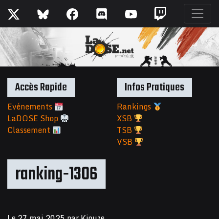
Accès Rapide
Infos Pratiques
Evénements
Rankings
LaDOSE Shop
XSB
Classement
TSB
VSB
ranking-1306
Le
27 mai 2025
par
Kiouze