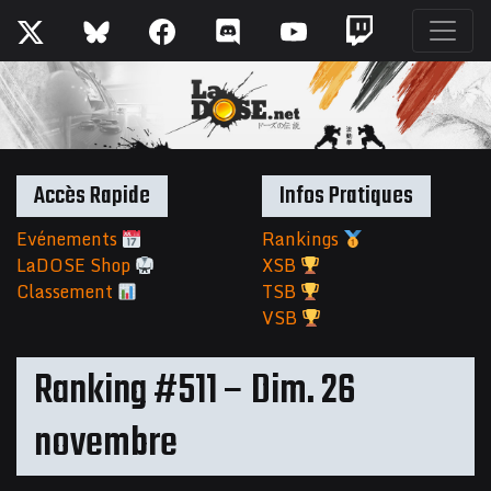
Accès Rapide
Infos Pratiques
Evénements
Rankings
LaDOSE Shop
XSB
Classement
TSB
VSB
Ranking #511 – Dim. 26
novembre