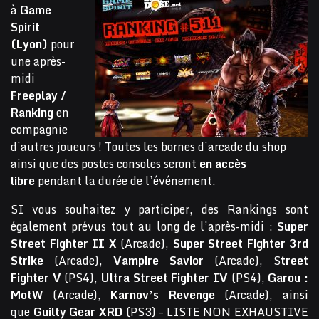
à
Game
Spirit
(Lyon)
pour
une après-
midi
Freeplay /
Ranking
en
compagnie
d’autres joueurs ! Toutes les bornes d’arcade du shop
ainsi que des postes consoles seront
en accès
libre
pendant la durée de l’événement.
SI vous souhaitez y participer, des Rankings sont
également prévus tout au long de l’après-midi :
Super
Street Fighter II X
(Arcade),
Super Street Fighter 3rd
Strike
(Arcade),
Vampire Savior
(Arcade), S
treet
Fighter V
(PS4),
Ultra Street Fighter IV
(PS4),
Garou :
MotW
(Arcade),
Karnov’s Revenge
(Arcade), ainsi
que
Guilty Gear XRD
(PS3) – LISTE NON EXHAUSTIVE