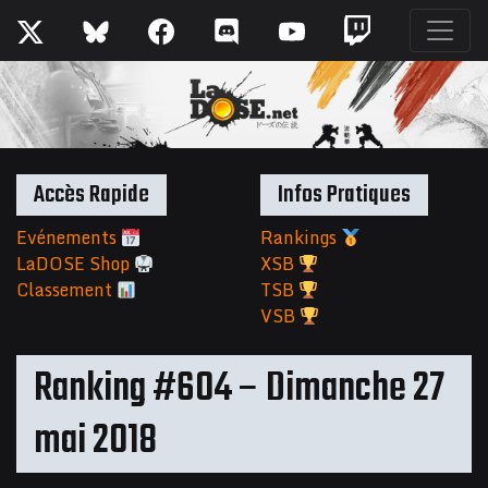
Accès Rapide
Infos Pratiques
Evénements
Rankings
LaDOSE Shop
XSB
Classement
TSB
VSB
Ranking #604 – Dimanche 27
mai 2018