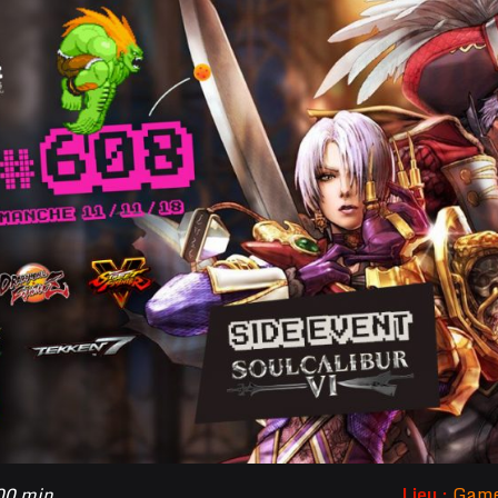
 00 min
Lieu :
Game