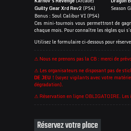
Karnov’s Revenge
(Arcade)
Dragon B
Guilty Gear Xrd Rev2
(PS4)
Season G
Bonus : Soul Calibur VI (PS4)
Ces mini-tournois vous permettront de gagn
chaque mois. Pour connaître les règles qui s’
Utilisez le formulaire ci-dessous pour réserve
⚠ Nous ne prenons pas la CB : merci de prévo
⚠ Les organisateurs ne disposant pas de sti
DE JEU !
(soyez vigilants avec votre matériel
dégradation).
⚠ Réservation en ligne OBLIGATOIRE. Les ins
Réservez votre place