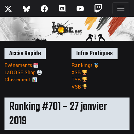
Accès Rapide
Infos Pratiques
Evénements
Rankings
LaDOSE Shop
XSB
Classement
TSB
VSB
Ranking #701 – 27 janvier
2019