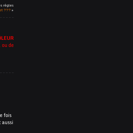
es règles
et ???
»
ÔLEUR
l ou de
e fois
t aussi