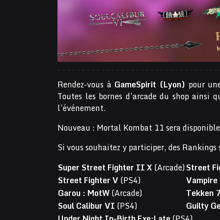
Rendez-vous à
GameSpirit (Lyon)
pour une
Toutes les bornes d’arcade du shop ainsi q
l’événement.
Nouveau : Mortal Kombat 11 sera disponible 
Si vous souhaitez y participer, des Rankings
Super Street Fighter II X
(Arcade)
Street Fi
Street Fighter V
(PS4)
Vampire 
Garou : MotW
(Arcade)
Tekken 
Soul Calibur VI
(PS4)
Guilty G
Under Night In-Birth Exe:Late
(PS4)