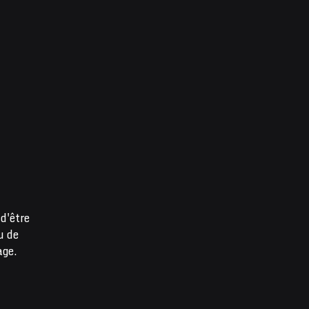
d'être
u de
age.