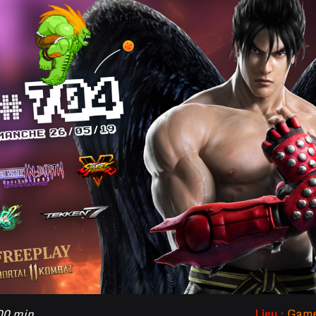
 00 min
Lieu :
Game