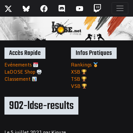
Accès Rapide
Infos Pratiques
Evénements
Rankings
LaDOSE Shop
XSB
Classement
TSB
VSB
902-ldse-results
Le
5 juillet 2021
par
Kiouze