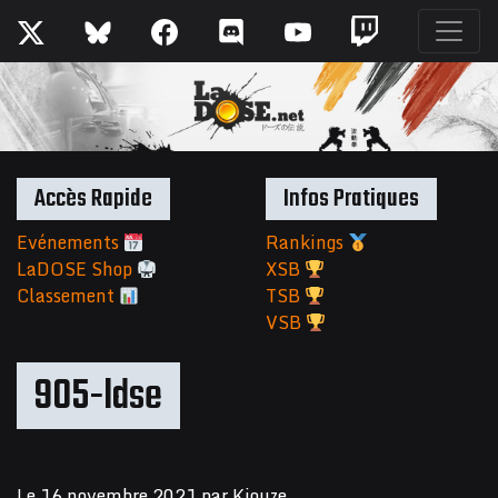
Accès Rapide
Infos Pratiques
Evénements
Rankings
LaDOSE Shop
XSB
Classement
TSB
VSB
905-ldse
Le
16 novembre 2021
par
Kiouze