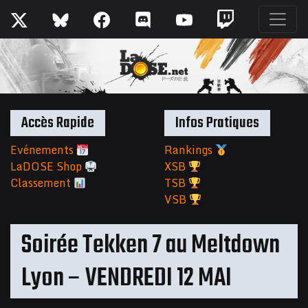
Accès Rapide
Infos Pratiques
Evénements
Rankings
LaDOSE Shop
XSB
Classement
TSB
VSB
Soirée Tekken 7 au Meltdown
Lyon – VENDREDI 12 MAI