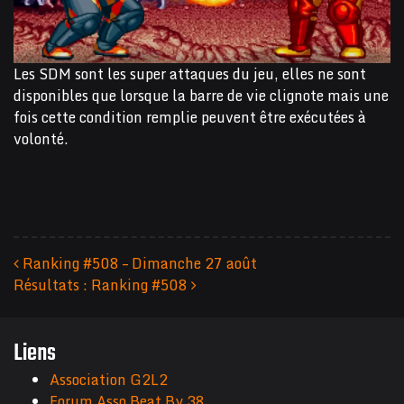
Les SDM sont les super attaques du jeu, elles ne sont
disponibles que lorsque la barre de vie clignote mais une
fois cette condition remplie peuvent être exécutées à
volonté.
Ranking #508 – Dimanche 27 août
Résultats : Ranking #508
Navigation des articles
Liens
Association G2L2
Forum Asso Beat By 38