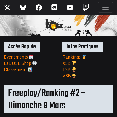
Accès Rapide
Infos Pratiques
Evénements
Rankings
LaDOSE Shop
XSB
Classement
TSB
VSB
Freeplay/Ranking #2 –
Dimanche 9 Mars