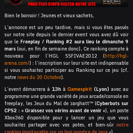
Bien le bonsoir ! Jeunes et vieux sachets,
L’annonce est un peu tardive, mais si vous êtes passés
sur notre site depuis le dernier event vous avez dû voir
que le
Freeplay / Ranking #2 aura lieu le dimanche 9
mars
(oui, en fin de semaine donc)
.
Ce ranking compte à
nouveau pour l’HGL SSFIVAE2012 (
http://hgl-
arena.com/
) : l’inscription sur leur site est indispensable
si vous souhaitez participer au Ranking sur ce jeu (cf.
notre
news du 20 Octobre
).
L’event démarrera à
13h
à
Gamespirit
(Lyon)
avec au
programme une grande variété de jeux arcade/console en
freeplay, les Jeux du Mal de zarghatt™ (
Cyberbots sur
CPS2 : « Graissez vos vérins avant de venir »
), un poste
Xbox360 disponible pour y lancer un jeu que vous
souhaitez partager avec vos potes, et bien-sûr
notre
ranking impitoyable sur un bon nombre de jeux
=)