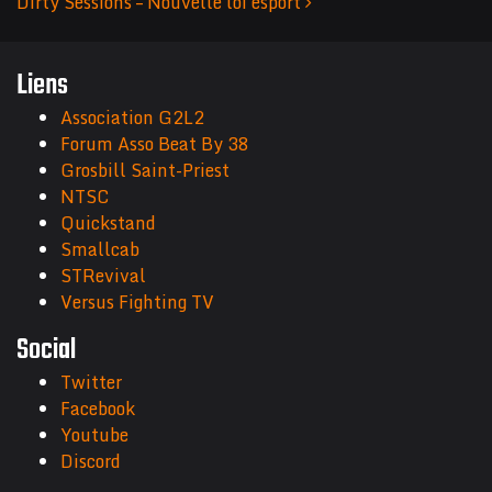
Dirty Sessions – Nouvelle loi esport
Navigation des articles
Liens
Association G2L2
Forum Asso Beat By 38
Grosbill Saint-Priest
NTSC
Quickstand
Smallcab
STRevival
Versus Fighting TV
Social
Twitter
Facebook
Youtube
Discord