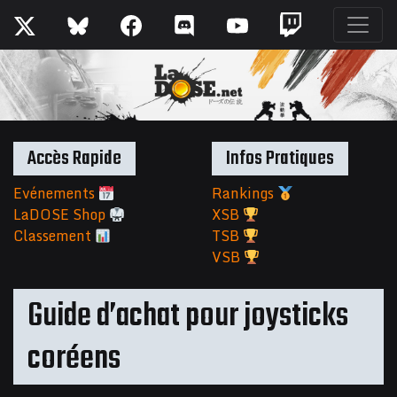
Accès Rapide
Infos Pratiques
Evénements
Rankings
LaDOSE Shop
XSB
Classement
TSB
VSB
Guide d’achat pour joysticks
coréens