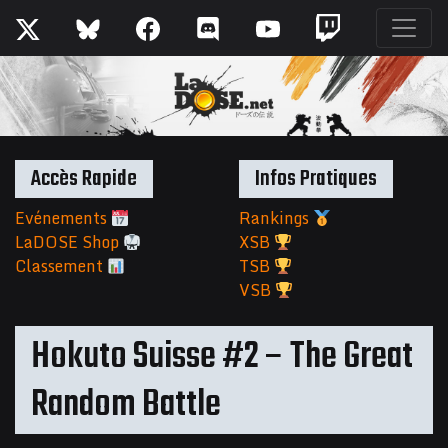
Accès Rapide
Infos Pratiques
Evénements
Rankings
LaDOSE Shop
XSB
Classement
TSB
VSB
Hokuto Suisse #2 – The Great
Random Battle