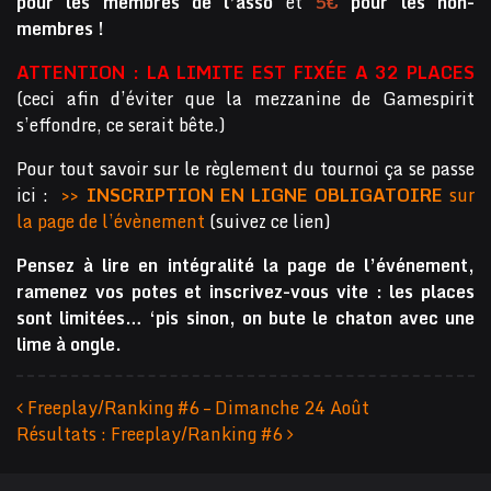
pour les membres de l’asso
et
5€
pour les non-
membres !
ATTENTION : LA LIMITE EST FIXÉE A 32 PLACES
(ceci afin d’éviter que la mezzanine de Gamespirit
s’effondre, ce serait bête.)
Pour tout savoir sur le règlement du tournoi ça se passe
ici :
>> INSCRIPTION EN LIGNE OBLIGATOIRE
sur
la page de l’évènement
(suivez ce lien)
Pensez à lire en intégralité la page de l’événement,
ramenez vos potes et inscrivez-vous vite : les places
sont limitées… ‘pis sinon, on bute le chaton avec une
lime à ongle.
Freeplay/Ranking #6 – Dimanche 24 Août
Résultats : Freeplay/Ranking #6
Navigation des articles