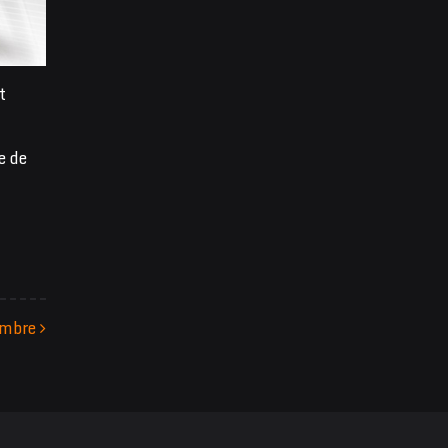
t
e de
embre