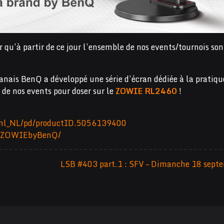
 qu’à partir de ce jour l’ensemble de nos events/tournois son
nais BenQ a développé une série d’écran dédiée à la pratiqu
n de nos events pour doser sur le
ZOWIE RL2460
!
u/nl_NL/pd/productID.5056139400
m/ZOWIEbyBenQ/
LSB #403 part.1 : SFV – Dimanche 18 sept