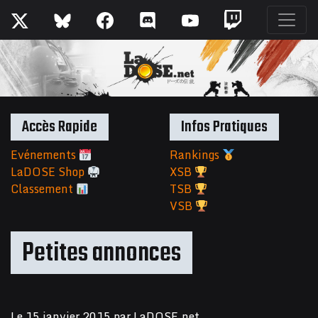
Accès Rapide
Infos Pratiques
Evénements
Rankings
LaDOSE Shop
XSB
Classement
TSB
VSB
Petites annonces
Le
15 janvier 2015
par
LaDOSE.net