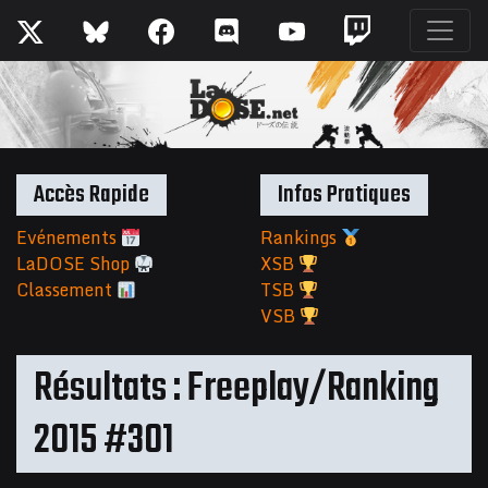
Accès Rapide
Infos Pratiques
Evénements
Rankings
LaDOSE Shop
XSB
Classement
TSB
VSB
Résultats : Freeplay/Ranking
2015 #301