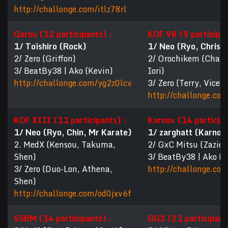
http://challonge.com/itlz78rl
Garou (12 participants) :
KOF 98 (9 participan
1/ Toïshiro (Rock)
1/ Neo (Ryo, Chris,
2/ Zero (Griffon)
2/ Orochikem (Chang
3/ BeatBy38 | Ako (Kevin)
Iori)
http://challonge.com/yg2z0lcv
3/ Zero (Terry, Vice, I
http://challonge.co
KOF XIII (11 participants) :
Karnov (14 participa
1/ Neo (Ryo, Chin, Mr Karate)
1/ zarghatt (Karnov
2. MedX (Kensou, Takuma,
2/ GxC Mitsu (Zazie,
Shen)
3/ BeatBy38 | Ako (L
3/ Zero (Duo-Lon, Athena,
http://challonge.co
Shen)
http://challonge.com/od0jxv6f
SSBM (14 participants) :
GG3 (21 participant