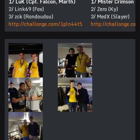
1/ LuK (Cpt. Falcon, Marth)
1/ Mister Crimson (
2/ Link69 (Fox)
2/ Zero (Ky)
3/ zck (Rondoudou)
3/ MedX (Slayer)
http://challonge.com/1pln44t5
http://challonge.com