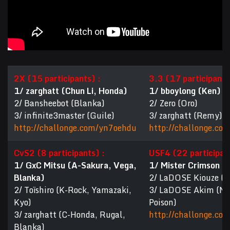
2X (15 participants) :
3.3 (17 participants
1/ zarghatt (Chun Li, Honda)
1/ bboylong (Ken)
2/ Bansheebot (Blanka)
2/ Zero (Oro)
3/ infinite3master (Guile)
3/ zarghatt (Remy)
http://challonge.com/yn7oehdu
http://challonge.co
CvS2 (8 participants) :
USF4 (22 participant
1/ GxC Mitsu (A-Sakura, Vega,
1/ Mister Crimson (C
Blanka)
2/ LaDOSE Kiouze (G
2/ Toïshiro (K-Rock, Yamazaki,
3/ LaDOSE Akim (Ma
Kyo)
Poison)
3/ zarghatt (C-Honda, Rugal,
http://challonge.co
Blanka)