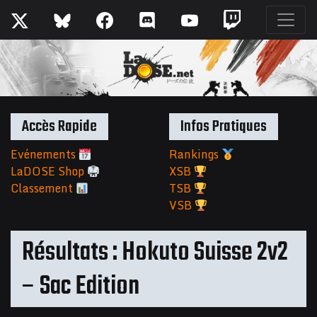
Accès Rapide
Infos Pratiques
Evénements
Rankings
LaDOSE Shop
XSB
Classement
TSB
VSB
Résultats : Hokuto Suisse 2v2
– Sac Edition